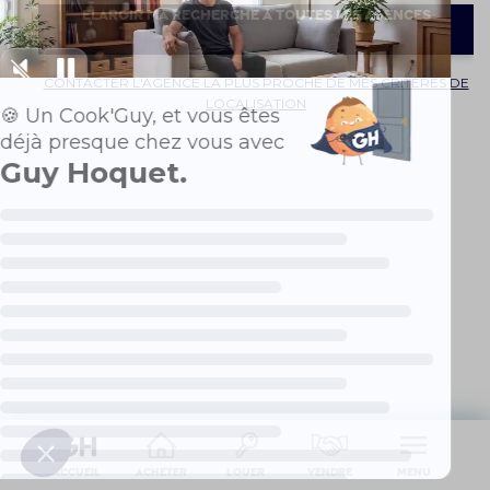
ELARGIR MA RECHERCHE À TOUTES LES AGENCES
CONTACTER L'AGENCE LA PLUS PROCHE DE MES CRITÈRES DE
LOCALISATION
Accueil
Acheter
Louer
Vendre
Menu